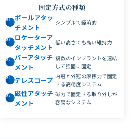
固定方式の種類
ボールアタッ
01
シンプルで経済的
チメント
ロケーターア
02
低い高さでも高い維持力
タッチメント
バーアタッチ
複数のインプラントを連結
03
メント
して強固に固定
内冠と外冠の摩擦力で固定
04
テレスコープ
する高精度システム
磁性アタッチ
磁力で固定する取り外しが
05
メント
容易なシステム