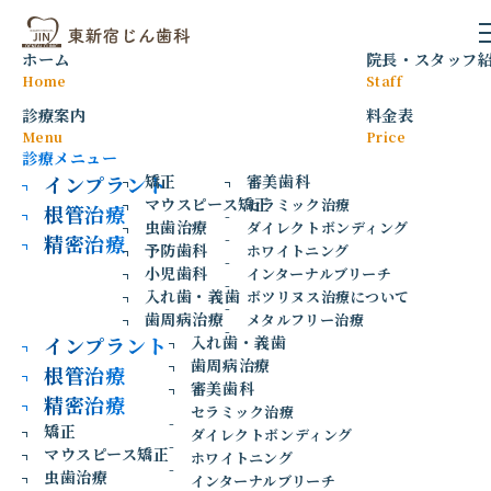
入れ歯・義歯
ホーム
院長
・
スタッフ
Home
Staff
診療案内
料金表
Menu
Price
診療メニュー
インプラント
矯正
審美歯科
マウスピース矯正
セラミック治療
根管治療
虫歯治療
ダイレクトボンディング
精密治療
予防歯科
ホワイトニング
小児歯科
インターナルブリーチ
入れ歯・義歯
ボツリヌス治療について
歯周病治療
メタルフリー治療
インプラント
入れ歯・義歯
入れ歯・義歯
歯周病治療
根管治療
審美歯科
快適な入れ歯で
精密治療
セラミック治療
矯正
ダイレクトボンディング
人生を豊かに
マウスピース矯正
ホワイトニング
虫歯治療
インターナルブリーチ