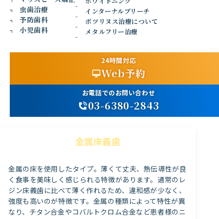
ホワイトニング
歯です。残っている自分の歯に金属のバ
虫歯治療
インターナルブリーチ
ネ（クラスプ）などでとめて使用しま
予防歯科
ボツリヌス治療について
す。
小児歯科
メタルフリー治療
保険適用の部分入れ歯
24時間対応
レジン床義歯
Web予約
比較的安価でポピュラーな入れ歯。プラスチック（レジ
お電話でのお問い合わせ
ン）でできた床（土台）に人工歯を配置したもの。
03-6380-2843
金属床義歯
金属の床を使用したタイプ。薄くて丈夫、熱伝導性が良
く食事を美味しく感じられる特徴があります。通常のレ
ジン床義歯に比べて薄く作れるため、違和感が少なく、
強度も高いのが特徴です。金属の種類によって特性が異
なり、チタン合金やコバルトクロム合金など患者様のニ