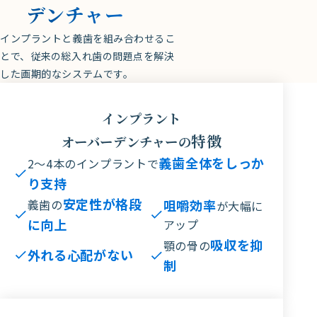
デンチャー
インプラントと義歯を組み合わせるこ
とで、従来の総入れ歯の問題点を解決
した画期的なシステムです。
インプラント
特徴
オーバーデンチャーの
義歯全体をしっか
2〜4本のインプラントで
り支持
安定性が格段
義歯の
咀嚼効率
が大幅に
に向上
アップ
吸収を抑
顎の骨の
外れる心配がない
制