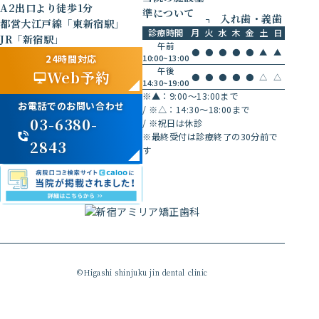
A2出口より徒歩1分
準について
入れ歯・義歯
都営大江戸線「東新宿駅」
診療時間
月
火
水
木
金
土
日
JR「新宿駅」
午前
●
●
●
●
●
▲
▲
24時間対応
10:00~13:00
午後
Web予約
●
●
●
●
●
△
△
14:30~19:00
※▲：9:00〜13:00まで
お電話でのお問い合わせ
/
※△：14:30〜18:00まで
03-6380-
/
※祝日は休診
※最終受付は診療終了の30分前で
2843
す
©Higashi shinjuku jin dental clinic