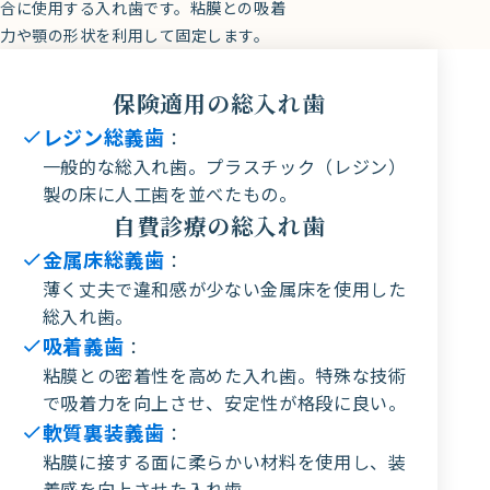
合に使用する入れ歯です。粘膜との吸着
力や顎の形状を利用して固定します。
保険適用の総入れ歯
レジン総義歯
：
一般的な総入れ歯。プラスチック（レジン）
製の床に人工歯を並べたもの。
自費診療の総入れ歯
金属床総義歯
：
薄く丈夫で違和感が少ない金属床を使用した
総入れ歯。
吸着義歯
：
粘膜との密着性を高めた入れ歯。特殊な技術
で吸着力を向上させ、安定性が格段に良い。
軟質裏装義歯
：
粘膜に接する面に柔らかい材料を使用し、装
着感を向上させた入れ歯。