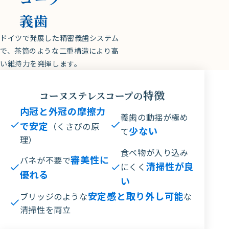
義歯
ドイツで発展した精密義歯システム
で、茶筒のような二重構造により高
い維持力を発揮します。
特徴
コーヌステレスコープの
内冠と外冠の摩擦力
義歯の動揺が極め
で安定
（くさびの原
少ない
て
理）
食べ物が入り込み
審美性に
バネが不要で
清掃性が良
にくく
優れる
い
安定感と取り外し可能
ブリッジのような
な
清掃性を両立