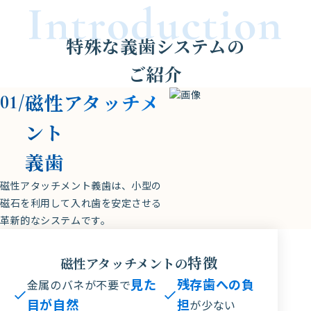
Introduction
特殊な義歯システムの
ご紹介
磁性アタッチメ
01/
ント
義歯
磁性アタッチメント義歯は、小型の
磁石を利用して入れ歯を安定させる
革新的なシステムです。
特徴
磁性アタッチメントの
見た
残存歯への負
金属のバネが不要で
目が自然
担
が少ない