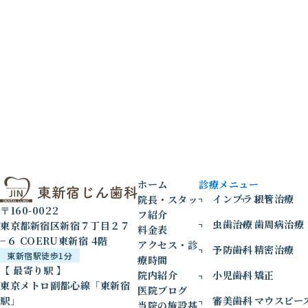
ホーム
診療メニュー
インプラント
根管治療
院長・スタッ
〒160-0022
フ紹介
虫歯治療
歯周病治療
東京都新宿区新宿７丁目２７
料金表
−６ COERU東新宿 4階
アクセス・診
予防歯科
精密治療
東新宿駅徒歩1分
療時間
【 最寄り駅 】
院内紹介
小児歯科
矯正
東京メトロ副都心線「東新宿
医院ブログ
駅」
審美歯科
マウスピー
当院の施設基