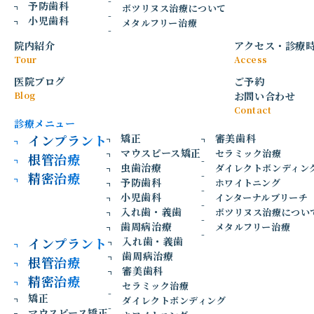
東新宿じん歯科では、「入れ歯=我慢するもの」という
予防歯科
ボツリヌス治療について
概念を覆す、快適で機能的な入れ歯をご提供していま
小児歯科
メタルフリー治療
す。患者様一人ひとりのお口の状態や生活スタイルに
院内紹介
アクセス
・
診療
合わせた最適な入れ歯を作製し、食事の楽しみや会話
Tour
Access
の喜びを取り戻すお手伝いをいたします。新宿エリア
医院ブログ
ご予約
で最新の入れ歯技術を提供する歯科医院として、さま
Blog
お問い合わせ
ざまな選択肢をご用意しております。
Contact
診療メニュー
インプラント
矯正
審美歯科
マウスピース矯正
セラミック治療
根管治療
虫歯治療
ダイレクトボンディン
精密治療
予防歯科
ホワイトニング
小児歯科
Type
インターナルブリーチ
入れ歯・義歯
ボツリヌス治療につい
歯周病治療
メタルフリー治療
入れ歯の種類
インプラント
入れ歯・義歯
歯周病治療
根管治療
部分入れ歯
審美歯科
01/
精密治療
セラミック治療
矯正
一部の歯が失われた場合に使用する入れ
ダイレクトボンディング
マウスピース矯正