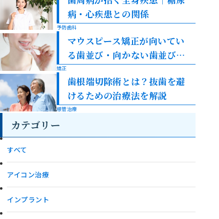
病・心疾患との関係
予防歯科
マウスピース矯正が向いてい
る歯並び・向かない歯並びを
解説
矯正
歯根端切除術とは？抜歯を避
けるための治療法を解説
根管治療
カテゴリー
すべて
アイコン治療
インプラント