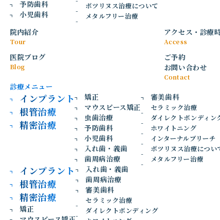
予防歯科
初期の段階ではほとんど症状がなくても、進行すると強い痛
ボツリヌス治療について
小児歯科
みや腫れが生じ、最終的には歯を失ってしまう可能性もあり
メタルフリー治療
ます。
院内紹介
アクセス
・
診療
また、虫歯が進行するほど治療が複雑になり、治療期間や費
Tour
Access
用も増える傾向があります。
医院ブログ
ご予約
今回は、虫歯を放置するとどうなるのか、進行段階ごとのリ
Blog
お問い合わせ
スクについて東新宿の歯医者「東新宿じん歯科」が解説しま
Contact
診療メニュー
す。
インプラント
矯正
審美歯科
マウスピース矯正
セラミック治療
根管治療
1.初期虫歯を放置した場合
虫歯治療
ダイレクトボンディン
精密治療
予防歯科
ホワイトニング
小児歯科
インターナルブリーチ
虫歯の初期段階では、歯の表面のエナメル質だけが溶けてい
入れ歯・義歯
ボツリヌス治療につい
る状態です。
歯周病治療
メタルフリー治療
インプラント
入れ歯・義歯
この段階では、
歯周病治療
根管治療
審美歯科
・痛みがない
精密治療
セラミック治療
・しみない
矯正
ダイレクトボンディング
・見た目では分かりにくい
マウスピース矯正