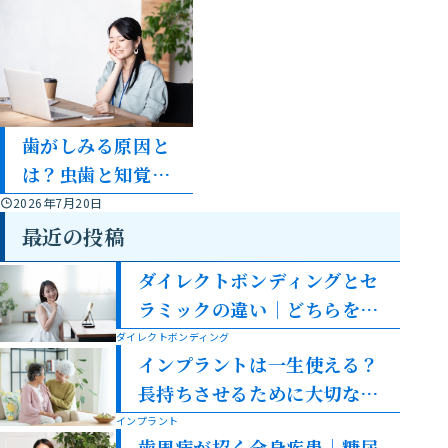
歯がしみる原因と
は？虫歯と知覚過
敏の違いを解説
2026年7月20日
最近の投稿
ダイレクトボンディングとセ
ラミックの違い｜どちらを選
ぶべき？
ダイレクトボンディング
インプラントは一生使える？
長持ちさせるために大切なこ
と
インプラント
歯周病が招く全身疾患｜糖尿