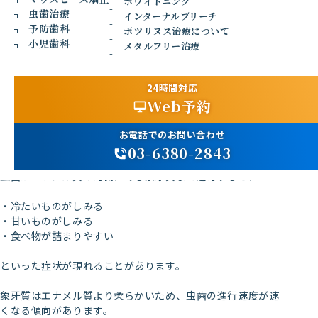
ホワイトニング
虫歯治療
インターナルブリーチ
ことが多く、自分では気付きにくい場合があります。
予防歯科
ボツリヌス治療について
小児歯科
メタルフリー治療
しかし、虫歯菌は少しずつ歯の内部へ進行していきます。
早期に発見できれば小さな詰め物で治療できることが多いた
め、定期検診が重要です。
24時間対応
Web予約
2.虫歯が神経に近づくとどうなる？
お電話でのお問い合わせ
03-6380-2843
虫歯がエナメル質の内側にある象牙質まで進行すると、
・冷たいものがしみる
・甘いものがしみる
・食べ物が詰まりやすい
といった症状が現れることがあります。
象牙質はエナメル質より柔らかいため、虫歯の進行速度が速
くなる傾向があります。