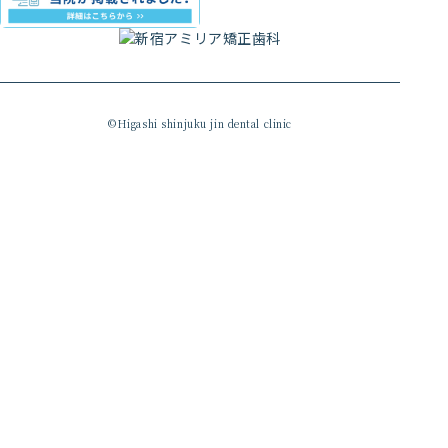
©Higashi shinjuku jin dental clinic