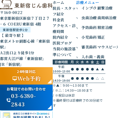
ホーム
診療メニュー
インプラント
根管治療
院長・スタッ
〒160-0022
フ紹介
虫歯治療
歯周病治療
東京都新宿区新宿７丁目２７
料金表
−６ COERU東新宿 4階
アクセス・診
予防歯科
精密治療
東新宿駅徒歩1分
療時間
【 最寄り駅 】
院内紹介
小児歯科
矯正
東京メトロ副都心線「東新宿
医院ブログ
駅」
審美歯科
マウスピー
当院の施設基
A2出口より徒歩1分
準について
入れ歯・義歯
都営大江戸線「東新宿駅」
診療時間
月
火
水
木
金
土
日
JR「新宿駅」
午前
●
●
●
●
●
▲
▲
24時間対応
10:00~13:00
午後
Web予約
●
●
●
●
●
△
△
14:30~19:00
※▲：9:00〜13:00まで
お電話でのお問い合わせ
/
※△：14:30〜18:00まで
03-6380-
/
※祝日は休診
※最終受付は診療終了の30分前で
2843
す