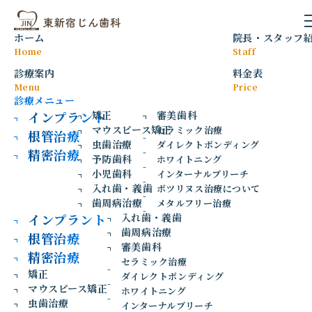
虫歯を放置するとどうなる？進行ごと
2026
6/14
のリスクを解説
ホーム
院長
・
スタッフ
2026年6月14日
虫歯治療
Home
Staff
診療案内
料金表
Menu
Price
診療メニュー
インプラント
矯正
審美歯科
マウスピース矯正
セラミック治療
根管治療
虫歯治療
ダイレクトボンディング
精密治療
予防歯科
ホワイトニング
小児歯科
インターナルブリーチ
入れ歯・義歯
ボツリヌス治療について
歯周病治療
メタルフリー治療
インプラント
入れ歯・義歯
歯周病治療
根管治療
「小さい虫歯だから様子を見よう」「痛みがなくなったから
審美歯科
精密治療
大丈夫」と考えていませんか？
セラミック治療
矯正
ダイレクトボンディング
マウスピース矯正
虫歯は自然に治ることはなく、放置すると少しずつ進行して
ホワイトニング
虫歯治療
いきます。
インターナルブリーチ