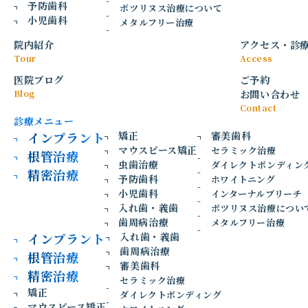
予防歯科
細菌を取り除き、できるだけ歯を残すために行う大切な治療
ボツリヌス治療について
小児歯科
です。しかし、歯の根の中はとても細く複雑な形をしている
メタルフリー治療
ため、治療には高い精度と清潔な環境づくりが求められま
院内紹介
アクセス
・
診
す。 今回は、根管治療で使用する「ラバーダム」の重要性に
Tour
Access
ついて、東新宿の歯医者「東新宿じん歯科」が解説します。
医院ブログ
ご予約
1. 根管治療で使うラバーダムとは？
Blog
お問い合わせ
Contact
診療メニュー
根管治療では、歯の内部に入り込んだ細菌を取り除き、再び
インプラント
矯正
審美歯科
感染しにくい状態を目指します。その際に重要な役割を果た
マウスピース矯正
セラミック治療
根管治療
すのが「ラバーダム」です。ここでは、ラバーダムの基本的
虫歯治療
ダイレクトボンディン
精密治療
な役割について解説します。
予防歯科
ホワイトニング
小児歯科
インターナルブリーチ
入れ歯・義歯
①治療する歯だけを隔離するゴムのシート
ボツリヌス治療につい
歯周病治療
メタルフリー治療
ラバーダムとは、治療する歯だけをゴムのシートで隔離する
インプラント
入れ歯・義歯
処置のことです。治療中に唾液や細菌が歯の中へ入り込まな
歯周病治療
根管治療
いようにし、清潔な環境で根管治療を行うために使用しま
審美歯科
す。
精密治療
セラミック治療
矯正
ダイレクトボンディング
②唾液に含まれる細菌の侵入を防ぐ
マウスピース矯正