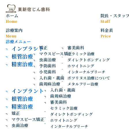
ラバーダムを使う根管治療の重要性と
2026
5/16
は
ホーム
院長
・
スタッ
2026年5月16日
根管治療
Home
Staff
診療案内
料金表
Menu
Price
診療メニュー
インプラント
矯正
審美歯科
マウスピース矯正
セラミック治療
根管治療
虫歯治療
ダイレクトボンディング
精密治療
予防歯科
ホワイトニング
小児歯科
インターナルブリーチ
入れ歯・義歯
ボツリヌス治療について
歯周病治療
メタルフリー治療
インプラント
入れ歯・義歯
歯周病治療
根管治療
「歯がズキズキ痛い」「噛むと痛い」「歯ぐきが腫れてい
審美歯科
精密治療
る」などの症状で歯科医院を受診される方の中には、歯の根
セラミック治療
矯正
っこや神経にトラブルを抱えているケースが多くあります。
ダイレクトボンディング
マウスピース矯正
特に、歯の根の先に膿がたまり、周囲の骨が溶けてしまって
ホワイトニング
虫歯治療
いることも少なくありません。 根管治療は、感染した神経や
インターナルブリーチ