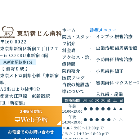
ホーム
診療メニュー
インプラント
根管治療
院長・スタッ
〒160-0022
フ紹介
虫歯治療
歯周病治療
東京都新宿区新宿７丁目２７
料金表
−６ COERU東新宿 4階
アクセス・診
予防歯科
精密治療
東新宿駅徒歩1分
療時間
【 最寄り駅 】
院内紹介
小児歯科
矯正
東京メトロ副都心線「東新宿
医院ブログ
駅」
審美歯科
マウスピー
当院の施設基
A2出口より徒歩1分
準について
入れ歯・義歯
都営大江戸線「東新宿駅」
診療時間
月
火
水
木
金
土
日
JR「新宿駅」
午前
●
●
●
●
●
▲
▲
24時間対応
10:00~13:00
午後
Web予約
●
●
●
●
●
△
△
14:30~19:00
※▲：9:00〜13:00まで
お電話でのお問い合わせ
/
※△：14:30〜18:00まで