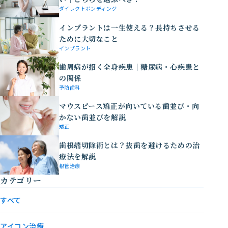
ダイレクトボンディング
インプラントは一生使える？長持ちさせる
ために大切なこと
インプラント
歯周病が招く全身疾患｜糖尿病・心疾患と
の関係
予防歯科
マウスピース矯正が向いている歯並び・向
かない歯並びを解説
矯正
歯根端切除術とは？抜歯を避けるための治
療法を解説
根管治療
カテゴリー
すべて
アイコン治療