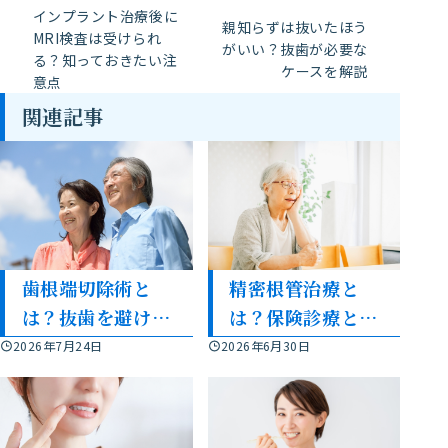
インプラント治療後に
親知らずは抜いたほう
MRI検査は受けられ
がいい？抜歯が必要な
る？知っておきたい注
ケースを解説
意点
関連記事
歯根端切除術と
精密根管治療と
は？抜歯を避ける
は？保険診療との
ための治療法を解
違いを解説
2026年7月24日
2026年6月30日
説