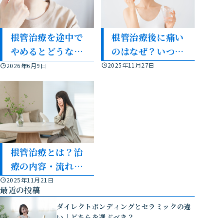
根管治療後に痛い
根管治療を途中で
のはなぜ？いつま
やめるとどうな
で続く？原因と対
る？放置するリス
2025年11月27日
2026年6月9日
処法を解説
クを解説
根管治療とは？治
療の内容・流れ・
期間を解説
2025年11月21日
最近の投稿
ダイレクトボンディングとセラミックの違
い｜どちらを選ぶべき？