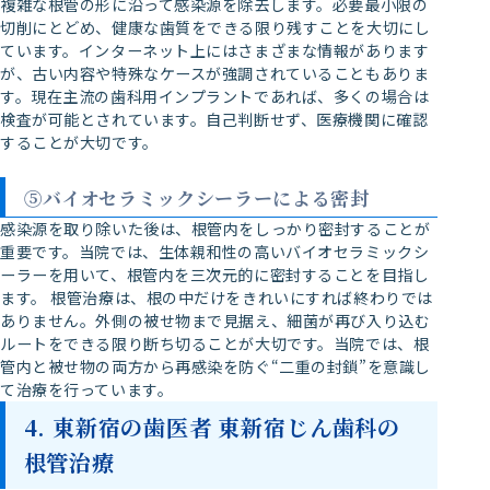
複雑な根管の形に沿って感染源を除去します。必要最小限の
切削にとどめ、健康な歯質をできる限り残すことを大切にし
ています。インターネット上にはさまざまな情報があります
が、古い内容や特殊なケースが強調されていることもありま
す。現在主流の歯科用インプラントであれば、多くの場合は
検査が可能とされています。自己判断せず、医療機関に確認
することが大切です。
⑤バイオセラミックシーラーによる密封
感染源を取り除いた後は、根管内をしっかり密封することが
重要です。当院では、生体親和性の高いバイオセラミックシ
ーラーを用いて、根管内を三次元的に密封することを目指し
ます。 根管治療は、根の中だけをきれいにすれば終わりでは
ありません。外側の被せ物まで見据え、細菌が再び入り込む
ルートをできる限り断ち切ることが大切です。当院では、根
管内と被せ物の両方から再感染を防ぐ“二重の封鎖”を意識し
て治療を行っています。
4. 東新宿の歯医者 東新宿じん歯科の
根管治療