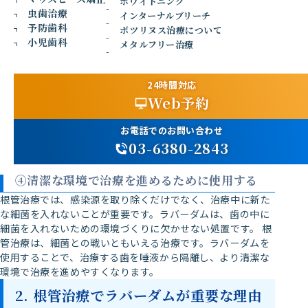
ホワイトニング
虫歯治療
インターナルブリーチ
お口の中には多くの常在菌が存在しています。根管治療中に
予防歯科
ボツリヌス治療について
唾液が歯の中へ入ってしまうと、唾液に含まれる細菌によっ
小児歯科
メタルフリー治療
て再感染が起こる可能性があります。
③再治療のリスクを減らすために重要
24時間対応
Web予約
治療後、数年経ってから根の先に膿がたまり、周囲の骨が溶
けてしまうことがあります。こうなると、せっかく良い被せ
お電話でのお問い合わせ
物を入れていたとしても、根の治療から一からやり直しが必
03-6380-2843
要になることもあります。
④清潔な環境で治療を進めるために使用する
根管治療では、感染源を取り除くだけでなく、治療中に新た
な細菌を入れないことが重要です。ラバーダムは、歯の中に
細菌を入れないための環境づくりに欠かせない処置です。 根
管治療は、細菌との戦いともいえる治療です。ラバーダムを
使用することで、治療する歯を唾液から隔離し、より清潔な
環境で治療を進めやすくなります。
2. 根管治療でラバーダムが重要な理由