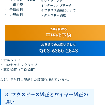
ホワイトニング
方法です。
虫歯治療
インターナルブリーチ
予防歯科
2. ワイヤー矯正とは？
ボツリヌス治療について
小児歯科
メタルフリー治療
ワイヤー矯正は、歯の表面にブラケットという装置を装着し、ワイ
24時間対応
の力で歯を動かしていく矯正方法です。
Web予約
昔から広く行われている治療方法で、幅広い症例に対応できる特徴
ます。
お電話でのお問い合わせ
03-6380-2843
現在では、
・金属タイプ
・白いセラミックタイプ
・裏側矯正（舌側矯正）
など、見た目に配慮した装置も増えています。
3. マウスピース矯正とワイヤー矯正の
違い