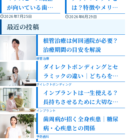
が向いている歯並
は？特徴やメリッ
び・向かない歯並
ト・デメリットを
2026年7月25日
2026年6月29日
びを解説
解説
最近の投稿
根管治療は何回通院が必要？
治療期間の目安を解説
根管治療
ダイレクトボンディングとセ
ラミックの違い｜どちらを選
ぶべき？
ダイレクトボンディング
インプラントは一生使える？
長持ちさせるために大切なこ
と
インプラント
歯周病が招く全身疾患｜糖尿
病・心疾患との関係
予防歯科