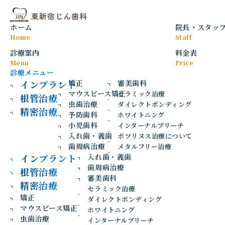
マウスピース矯正とワイヤー矯正の違
2026
5/31
いとは？それぞれの特徴を解説
ホーム
院長
・
スタッ
2026年5月31日
矯正
Home
Staff
診療案内
料金表
Menu
Price
診療メニュー
インプラント
矯正
審美歯科
マウスピース矯正
セラミック治療
根管治療
虫歯治療
ダイレクトボンディング
精密治療
予防歯科
ホワイトニング
小児歯科
インターナルブリーチ
入れ歯・義歯
ボツリヌス治療について
歯周病治療
メタルフリー治療
インプラント
入れ歯・義歯
歯周病治療
根管治療
歯並びを整えたいと考えたとき、「マウスピース矯正とワイ
審美歯科
精密治療
ヤー矯正は何が違うの？」「自分にはどちらが合ってい
セラミック治療
矯正
る？」と悩む方は多いのではないでしょうか。
ダイレクトボンディング
マウスピース矯正
ホワイトニング
虫歯治療
矯正治療にはさまざまな方法がありますが、
インターナルブリーチ