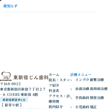
親知らず
ホーム
診療メニュー
インプラント
根管治療
院長・スタッ
〒160-0022
フ紹介
虫歯治療
歯周病治療
東京都新宿区新宿７丁目２７
料金表
−６ COERU東新宿 4階
アクセス・診
予防歯科
精密治療
東新宿駅徒歩1分
療時間
【 最寄り駅 】
院内紹介
小児歯科
矯正