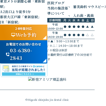
東京メトロ副都心線「東新宿
医院ブログ
駅」
審美歯科
マウスピー
当院の施設基
A2出口より徒歩1分
準について
入れ歯・義歯
都営大江戸線「東新宿駅」
診療時間
月
火
水
木
金
土
日
JR「新宿駅」
午前
●
●
●
●
●
▲
▲
24時間対応
10:00~13:00
午後
Web予約
●
●
●
●
●
△
△
14:30~19:00
※▲：9:00〜13:00まで
お電話でのお問い合わせ
/
※△：14:30〜18:00まで
03-6380-
/
※祝日は休診
※最終受付は診療終了の30分前で
2843
す
©Higashi shinjuku jin dental clinic