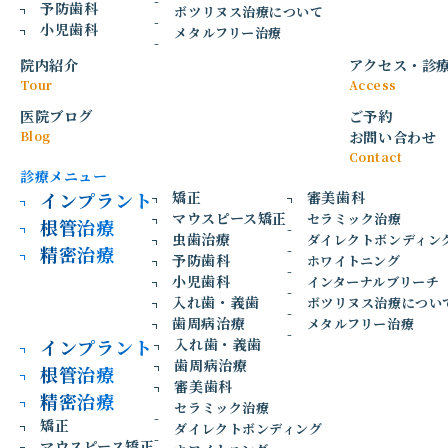
予防歯科
代表的なのが
ボツリヌス治療について
小児歯科
メタルフリー治療
・マウスピース矯正
院内紹介
アクセス
・
診
・ワイヤー矯正
Tour
Access
の2種類です。
医院ブログ
ご予約
Blog
お問い合わせ
それぞれに特徴やメリット・デメリットがあり、歯並びの状
Contact
診療メニュー
態やライフスタイルによって適した方法は異なります。
インプラント
矯正
審美歯科
マウスピース矯正
セラミック治療
今回は、マウスピース矯正とワイヤー矯正の違いやそれぞれ
根管治療
虫歯治療
ダイレクトボンディン
の特徴について、東新宿の歯医者「東新宿じん歯科」が詳し
精密治療
予防歯科
ホワイトニング
く解説します。
小児歯科
インターナルブリーチ
1. マウスピース矯正とは？
入れ歯・義歯
ボツリヌス治療につい
歯周病治療
メタルフリー治療
インプラント
入れ歯・義歯
マウスピース矯正は、透明なマウスピース型装置を使用して
歯周病治療
根管治療
歯を動かしていく矯正方法です。
審美歯科
少しずつ形の異なるマウスピースへ交換しながら、段階的に
精密治療
セラミック治療
歯並びを整えていきます。
矯正
ダイレクトボンディング
透明で目立ちにくいことから、近年人気が高まっている矯正
マウスピース矯正